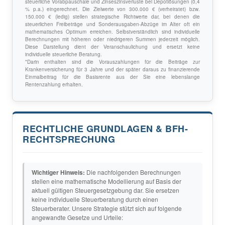
steuerliche Vorabpauschale und Zinseszinsverluste bei Depotlösungen (0,4
% p.a.) eingerechnet. Die Zielwerte von 300.000 € (verheiratet) bzw.
150.000 € (ledig) stellen strategische Richtwerte dar, bei denen die
steuerlichen Freibeträge und Sonderausgaben-Abzüge im Alter oft ein
mathematisches Optimum erreichen. Selbstverständlich sind individuelle
Berechnungen mit höheren oder niedrigeren Summen jederzeit möglich.
Diese Darstellung dient der Veranschaulichung und ersetzt keine
individuelle steuerliche Beratung.
*Darin enthalten sind die Vorauszahlungen für die Beiträge zur
Krankenversicherung für 3 Jahre und der später daraus zu finanzierende
Einmalbeitrag für die Basisrente aus der Sie eine lebenslange
Rentenzahlung erhalten.
RECHTLICHE GRUNDLAGEN & BFH-
RECHTSPRECHUNG
Wichtiger Hinweis:
Die nachfolgenden Berechnungen
stellen eine mathematische Modellierung auf Basis der
aktuell gültigen Steuergesetzgebung dar. Sie ersetzen
keine individuelle Steuerberatung durch einen
Steuerberater. Unsere Strategie stützt sich auf folgende
angewandte Gesetze und Urteile: