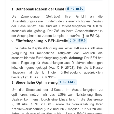
1. Betriebsausgaben der GmbH
§ 4d EStG
Die Zuwendungen (Beiträge) Ihrer GmbH an die
Unterstützungskasse mindern den steuerpflichtigen Gewinn
der Gesellschaft. Sie sind als Betriebsausgaben zu 100 %
steuerlich abzugsfähig. Der Zufluss beim Geschäftsführer in
der Ansparphase ist zudem komplett steuerfrei (§ 19 EStG).
2. Fünftelregelung & BFH-Urteile
§ 34 EStG
Eine geballte Kapitalabfindung aus einer U-Kasse stellt eine
„Vergütung für mehrjährige Tätigkeit“ dar, wodurch die
steuermildernde Fünftelregelung greift.
Achtung:
Der BFH hat
diese Regelung für Auszahlungen aus Direktversicherungen
kürzlich rigoros gekippt (Az. X R 25/23). Für die U-Kasse
hingegen hat der BFH die Fünftelregelung ausdrücklich
bestätigt (z. B. Az. IX R 3/20).
3. Steuerliche Optimierung
§ 10 EStG
Um die Steuerlast der U-Kasse im Auszahlungsjahr zu
optimieren, nutzen wir das EStG zur Nullstellung Ihres
Basiseinkommens: Durch eine Einzahlung in die Basisrente
(§ 10 Abs. 1 Nr. 2 EStG) sowie die Vorauszahlung Ihrer
Krankenversicherung (GKV und PKV möglich) für bis zu drei
Jahre im Voraus (§ 10 Abs. 1 Nr. 3 Satz 4 EStG) generieren